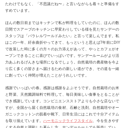
たわけでもなく、「不思議だね〜」と言いながらも着々と準備をす
すめています。
ほんの数日前まではキッチンで私が料理をしていたのに、ほんの数
日間でスアーブのキッチンに早変わりしている様を見たサンデーの
スタッフは「パラレルワールドみたい」と言って楽しんでます。私
はこの一年、紆余曲折やってきて、もっというと思えば7年前にDIY
で改装した時に多くの方々のお力添えがあって、やっとカフェがオ
ープンできることに喜びでいっぱいです。サンデールームがより活
力あふれるげんきな場所になるでしょう。自然栽培の農産物を今よ
り広く多くの皆さまへ届けるための新しい道ができ、その道を一緒
に創っていく仲間が増えたことがうれしいです。
感謝でいっぱいの春。感謝は感謝をよぶそうです。自然栽培のお米
と野菜、天然菌調味料で料理して、毎日美味しい食事をとることが
でき感謝しています。コンビニエンスストアよりも小さな店ないで
すが、全国から届く自然栽培の食材、石鹸と洗剤、自然栽培やオー
ガニックコットンの肌着や靴下、日常生活にはこれで十分アイテム
を取り揃えています。
ハーモニックライフスタイル
、今を生きやす
くする自然と調和した暮らし方、サンデールームでも販売してい