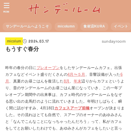
MENU
サンデールームへようこそ
micolumn
食材店KURA
イベント
2024.03.17
sundayroom
micolum
もうすぐ春分
昨年の春分の日に
プレオープン
をしたサンデールームカフェ。出張
カフェなどイベント盛りだくさんの
4月〜５月
、音響設備が入った
6
月
、真夏のお昼ごはんを復活した
8月
、
年末
辺りからカフェというよ
り、昔のサンデールームのお昼ごはん屋になっていき、この一年プ
レオープン期間中の出来事は、カフェ時代のサンデールームをなぞ
る思い出の走馬灯のように流れていきました。年明けしばらく、瞬
く間に話がすすみ、4月18日
カフェスアーブ前橋
オープンが決まりま
した。その流れはとても自然で、スアーブのオーナーのあゆみさん
と「なんでこんなことになっちゃったんだろう」って、私がカフェ
をしてとお願いしたわけでも、あゆみさんがカフェをしたいと言っ