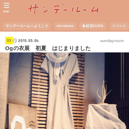
MENU
サンデールームへようこそ
micolumn
食材店KURA
イベント
2015.05.04
sundayroom
03
Ogの衣展 初夏 はじまりました