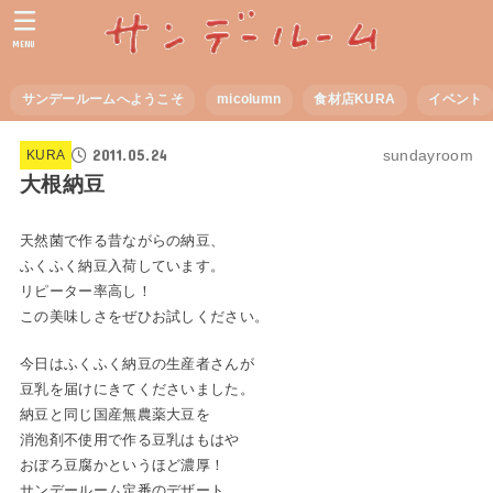
MENU
サンデールームへようこそ
micolumn
食材店KURA
イベント
2011.05.24
sundayroom
KURA
大根納豆
天然菌で作る昔ながらの納豆、
ふくふく納豆入荷しています。
リピーター率高し！
この美味しさをぜひお試しください。
今日はふくふく納豆の生産者さんが
豆乳を届けにきてくださいました。
納豆と同じ国産無農薬大豆を
消泡剤不使用で作る豆乳はもはや
おぼろ豆腐かというほど濃厚！
サンデールーム定番のデザート