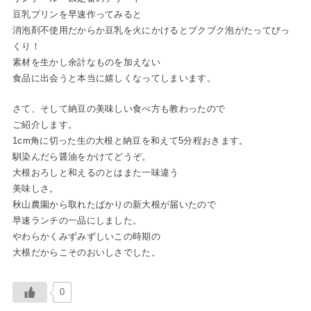
豆乳プリンを早速作ってみると
消泡剤不使用だからか豆乳を火にかけるとブクブク泡がたってびっ
くり！
素材を生かし余計なものを加えない
食品に出会うと本当に嬉しくなってしまいます。
さて、そして納豆の美味しい食べ方も教わったので
ご紹介します。
1cm角に切った生の大根と納豆を和えて5分程おきます。
馴染んだら醤油をかけてどうぞ。
大根おろしと和えるのとはまた一味違う
美味しさ。
秋山農園から取れたばかりの新大根が届いたので
早速ランチの一品にしました。
やわらかくみずみずしいこの時期の
大根だからこそのおいしさでした。
0