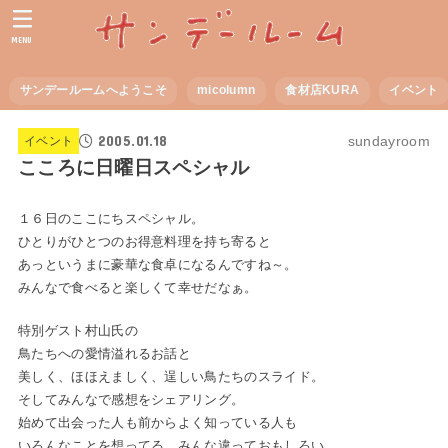
MENU
サンデールームへようこそ
micolumn
食材店KURA
イベント
2005.01.18
sundayroom
イベント
こころに日曜日スペシャル
１６日のここにちスペシャル。
ひとりがひとつのお得意料理を持ち寄ると
あっというまに豪華な食卓になるんですね～。
みんなで食べると楽しくて幸せだなぁ。
特別ゲスト村山氏の
鳥たちへの愛情溢れるお話と
美しく、ほほえましく、逞しい鳥たちのスライド。
そしてみんなで感想をシェアリング。
始めて出会った人も前からよく知っている人も
いろんなことを想ってる。みんな違っておもしろい。