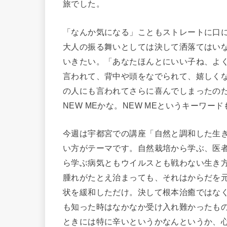
旅でした。
「なんか気になる」こともストレートに口
大人の振る舞いとしては決して洒落てはい
いきたい。「あなたほんとにいい子ね、よ
言われて、背中や頭をなでられて、嬉しく
の人にも言われてさらに喜んでしまったの
NEW MEかな。NEW MEというキーワ
今週は宇都宮での講座「自然と調和した生き
い方がテーマです。自然栽培から学ぶ、医
ら学ぶ病気ともウイルスとも戦わない生き
腫れがたとえ治まっても、それはからだを
状を緩和しただけ。決して根本治癒ではな
も知った時はなかなか受け入れ難かったも
ときには特に辛いというかなんというか、