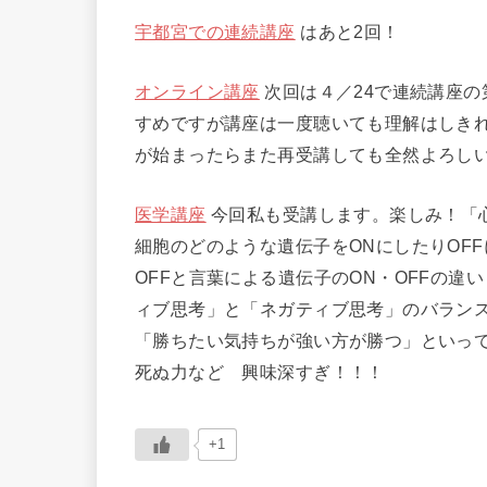
宇都宮での連続講座
はあと2回！
オンライン講座
次回は４／24で連続講座の
すめですが講座は一度聴いても理解はしき
が始まったらまた再受講しても全然よろし
医学講座
今回私も受講します。楽しみ！「
細胞のどのような遺伝子をONにしたりOF
OFFと言葉による遺伝子のON・OFFの
ィブ思考」と「ネガティブ思考」のバラン
「勝ちたい気持ちが強い方が勝つ」といっ
死ぬ力など 興味深すぎ！！！
+1