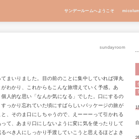
サンデールームへようこそ
micolu
sundayroom
ってまいりました。目の前のことに集中していれば弾丸
とがわかり、これからもこんな旅増えていく予感。あ
く個人的な思い「なんか気になる」でした。口にするの
、すっかり忘れていた頃にすばらしいパッケージの旅が
1
こと、そのま口にしちゃうので、えーーーって引かれる
あって、あまり口にしないように変に気を使ったりして
然るべき人にしっかり手渡していこうと思えるほどよき
2