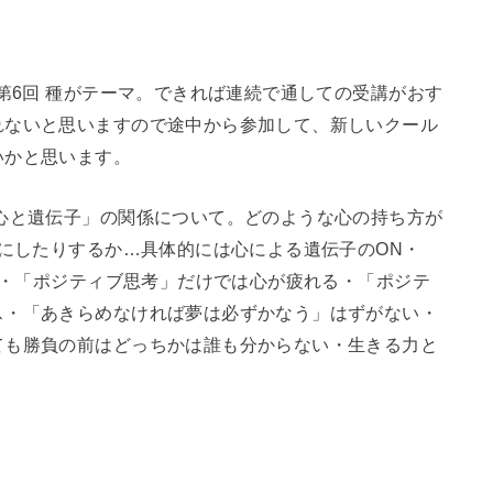
第6回 種がテーマ。できれば連続で通しての受講がおす
れないと思いますので途中から参加して、新しいクール
いかと思います。
心と遺伝子」の関係について。どのような心の持ち方が
Fにしたりするか…具体的には心による遺伝子のON・
違い・「ポジティブ思考」だけでは心が疲れる・「ポジテ
ス・「あきらめなければ夢は必ずかなう」はずがない・
ても勝負の前はどっちかは誰も分からない・生きる力と