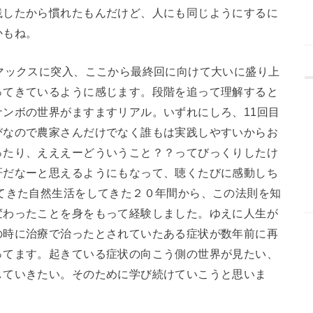
践したから慣れたもんだけど、人にも同じようにするに
かもね。
マックスに突入、ここから最終回に向けて大いに盛り上
ってきているように感じます。段階を追って理解すると
ンボの世界がますますリアル。いずれにしろ、11回目
びなので農家さんだけでなく誰もは実践しやすいからお
ったり、えええーどういうこと？？ってびっくりしたけ
肝だなーと思えるようにもなって、聴くたびに感動しち
てきた自然生活をしてきた２０年間から、この法則を知
変わったことを身をもって経験しました。ゆえに人生が
の時に治療で治ったとされていたある症状が数年前に再
ってます。起きている症状の向こう側の世界が見たい、
していきたい。そのために学び続けていこうと思いま