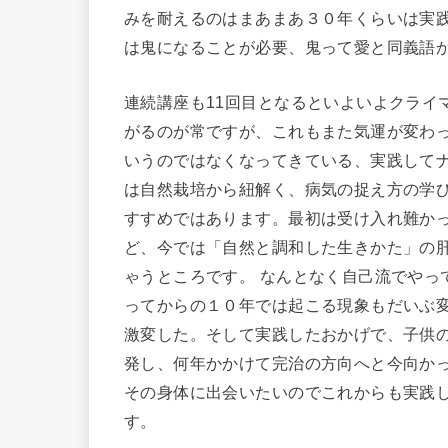
みを耐えるのはまあまあ３０年くらいは実
は鬼になることが必要、鬼って愛と同義語
連続講座も11回目となるといよいよクライ
がるのが常ですが、これもまた気運が変わ
いうのではなくなってきている、実践してナ
は自然栽培から紐解く、病気の捉え方の学
すすめではあります。最初は受け入れ難か
ど、今では「自然と調和した生きかた」の
ゃうところです。 なんとなく自己流でやっ
ってからの１０年では起こる現象もだいぶ
激変した。そして実践したおかげで、子供
発し、何年かかけて完治の方向へと今向か
その身体に出会いたいのでこれからも実践
す。