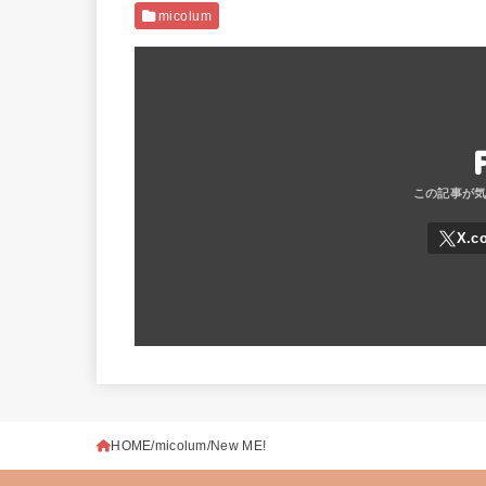
micolum
HOME
micolum
New ME!