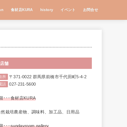
mn
食材店KURA
history
イベント
お問合せ
店舗
〒371-0022 群馬県前橋市千代田町5-4-2
住所
027-231-5600
電話
階･･･食材店KURA
自然栽培農産物、調味料、加工品、日用品
階･･･sundayroom gallery