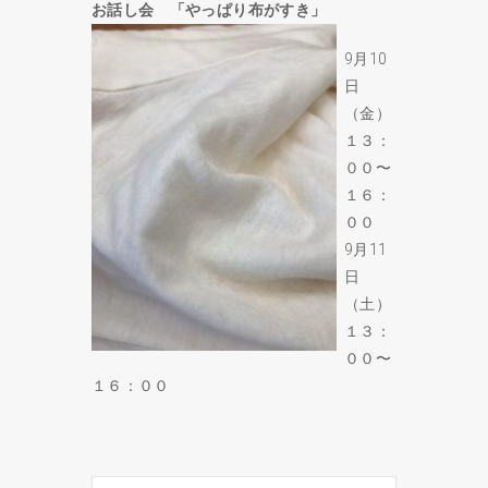
お話し会 「やっぱり布がすき」
9月10
日
（金）
１３：
００〜
１６：
００
9月11
日
（土）
１３：
００〜
１６：００