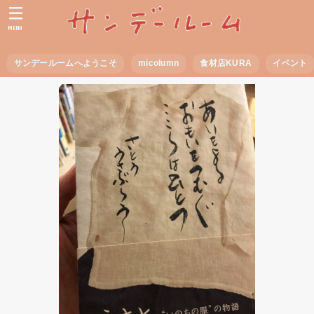
MENU
サンデールームへようこそ
micolumn
食材店KURA
イベント