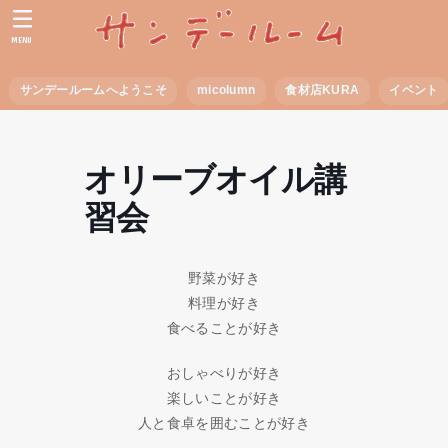
MENU
サンデールームへようこそ
micolumn
食材店KURA
イベント
オリーブオイル講
習会
野菜が好き
料理が好き
食べることが好き
おしゃべりが好き
楽しいことが好き
人と食卓を囲むことが好き