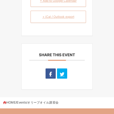
+ Add to Google Calendar
+ iCal / Outlook export
SHARE THIS EVENT
HOME
Events
オリーブオイル講習会