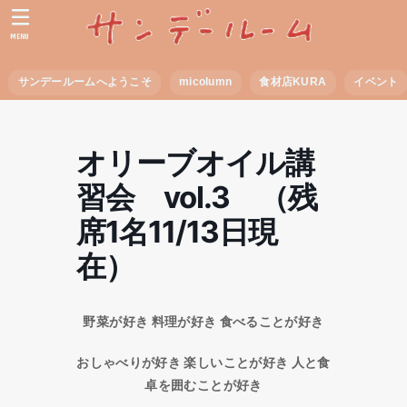
MENU
サンデールームへようこそ
micolumn
食材店KURA
イベント
オリーブオイル講
習会 vol.3 （残
席1名11/13日現
在）
野菜が好き
料理が好き
食べることが好き
おしゃべりが好き
楽しいことが好き
人と食
卓を囲むことが好き