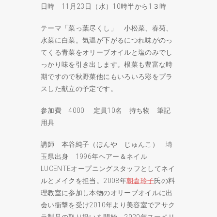
日時 11月23日（水）10時半から1３時
テーマ「菜っ葉尽くし」 小松菜、春菊、
水菜に白菜。気温が下がるにつれ味がのっ
てくる青菜をオリーブオイルと塩のみでし
っかり味を引き出します。根菜も豊富な時
期ですので秋野菜他にもいろいろ彩をプラ
スした献立の予定です。
参加費 4000 定員10名 持ち物 筆記
用具
講師 本谷純子（ほんや じゅんこ） 埼
玉県出身 1996年ヘアー＆ネイル
LUCENTEオープニングスタッフとしてネイ
ルとメイクを担当。2008年
朝倉玲子
氏の料
理教室に参加し本物のオリーブオイルに出
会い衝撃を受け2010年より美容室でアサク