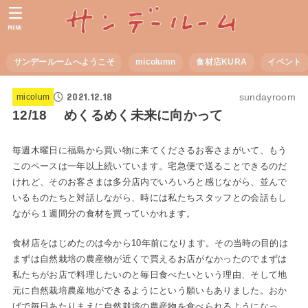
MENU
サンデールームへようこそ
micolumn
食材店KURA
イベント
2021.12.18
sundayroom
micolum
12/18 めくるめく未来に向かって
毎週木曜日に福島から買い物に来てくださるお客さまがいて、もう
このペースは一年以上続いています。宅急便で送ることできるのだ
けれど、そのお客さまは多分店内でいろいろと感じながら、並んで
いるものたちと対話しながら、時には私たちスタッフとの会話もし
ながら１週間分の食材を買っていかれます。
食材店をはじめたのは今から10年前になります。その当時の目的は
まずは自然栽培の農産物が近くで買えるお店がなかったのでまずは
私たちがお店で料理したいのと毎日食べたいという理由、そして地
元に自然栽培農産地ができるようにという願いもありました。おか
げで毎日あたりまえに自然栽培の農産物を食べられるようになっ