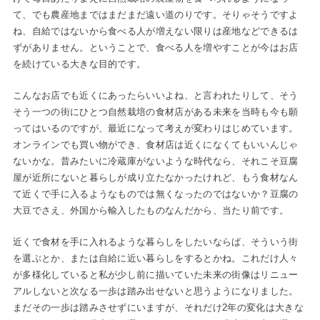
て、でも農産地まではまだまだ遠い道のりです。そりゃそうですよ
ね、自給ではないから食べる人が増えない限りは産地などできるは
ずがありません。ということで、食べる人を増やすことが今はお店
を続けている大きな目的です。
こんなお店でも近くにあったらいいよね、と言われたりして、そう
そう一つの街にひとつ自然栽培の食材店がある未来を当時も今も願
ってはいるのですが、最近になって考えが変わりはじめています。
オンラインでも買い物ができ、食材店は近くになくてもいいんじゃ
ないかな。昔みたいに冷蔵庫がないような時代なら、それこそ豆腐
屋が近所にないと暮らしが成り立たなかったけれど、もう食材なん
て近くで手に入るようなものでは無くなったのではないか？豆腐の
大豆でさえ、外国から輸入したものなんだから、当たり前です。
近くで食材を手に入れるような暮らしをしたいならば、そういう街
を選ぶとか、または自給に近い暮らしをするとかね。これだけ人々
が多様化していると私が少し前に描いていた未来の街像はリニュー
アルしないと次なる一歩は踏み出せないと思うようになりました。
まだその一歩は踏みさせずにいますが、それだけ2年の変化は大きな