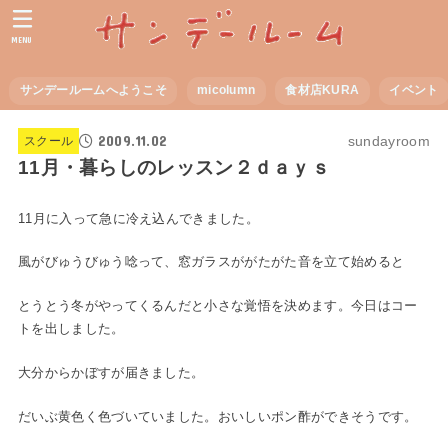
MENU
サンデールームへようこそ
micolumn
食材店KURA
イベント
2009.11.02
sundayroom
スクール
11月・暮らしのレッスン２ｄａｙｓ
11月に入って急に冷え込んできました。
風がびゅうびゅう唸って、窓ガラスががたがた音を立て始めると
とうとう冬がやってくるんだと小さな覚悟を決めます。今日はコー
トを出しました。
大分からかぼすが届きました。
だいぶ黄色く色づいていました。おいしいポン酢ができそうです。