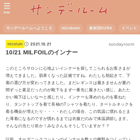
MENU
サンデールームへようこそ
micolumn
食材店KURA
イベント
2021.10.21
sundayroom
micolum
10/21 MILFOILのインナー
このところサロンに心地よいインナーを探してこられるお客さまが
増えてきました。肌寒くなった証拠ですね。わたしも朝起きて、下
着の選び方が変わってきました。まだレギンスは履きませんが夏の
間ずっと素足だったのが靴下をまず一番先に履きたい感じ。あたた
かい靴下ほしいな〜と感じたり。インナーも薄めのものを重ねた
り、タンクトップを着て長袖のTシャツを着たり、タートルネックを
着る機会が増えたり・・・・わたしの場合、この気温に慣れるとま
た薄着になるのですが慣れるまでは衣服だのみで体温調節します。
そんなの当たり前か！みなさんもそうしていますか？？
以前、オーガニックコットンのインナーを数々の種類をつくってい