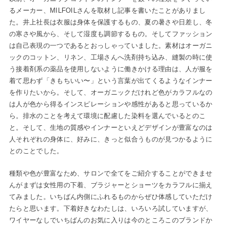
るメーカー、MILFOILさんを取材し記事を書いたことがありまし
た。井上社長は衣服は身体を保護するもの、夏の暑さや日差し、冬
の寒さや風から、そして湿度も調節するもの。そしてファッション
は自己表現の一つであるとおっしゃっていました。素材はオーガニ
ックのコットン、リネン、工場さんへ洗剤持ち込み、縫製の時に使
う接着剤系の薬品を使用しないように働きかける理由は、人が服を
着て思わず「きもちいい〜」という言葉が出てくるようなインナー
を作りたいから。そして、オーガニックだけれど色がカラフルなの
は人が色から得るインスピレーションや感性があると思っているか
ら。排水のことを考えて環境に配慮した染料を選んでいるとのこ
と。そして、生地の質感やインナーといえどデザインが豊富なのは
人それぞれの身体に、好みに、きっと似合うものが見つかるように
とのことでした。
種類や色が豊富なため、サロンで全てをご紹介することができませ
んがまずは女性用の下着、ブラジャーとショーツをカラフルに揃え
てみました。いちばん内側にふれるものからぜひ体感していただけ
たらと思います。下着好きなわたしは、いろいろ試していますが、
ワイヤーなしでいちばんのお気に入りは今のところこのブランドか