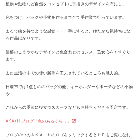
植物や動物など自然をコンセプトに手描きのデザインを布にし、
色をつけ、バッグや小物を作るまで全て手作業で行っています。
まるで絵を持つような感覚・・・手にすると、ゆたかな気持ちにな
る作品ばかりです。
細部のこまやかなデザインと色合わせのセンス、乙女心をくすぐり
ます。
また生活の中での使い勝手を工夫されているところも魅力的。
日曜市では1点もののバッグの他、キーホルダーやポーチなどの小物
や
これからの季節に役立つスカーフなどもお持ちくださる予定です。
AKA+H ブログ「色のあるくらし」
ブログの中のＡＫＡ＋ＨのロゴをクリックするとＨＰもご覧になれ