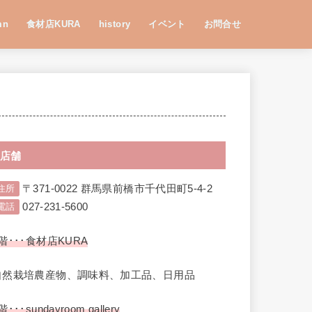
mn
食材店KURA
history
イベント
お問合せ
店舗
〒371-0022 群馬県前橋市千代田町5-4-2
住所
027-231-5600
電話
階･･･食材店KURA
自然栽培農産物、調味料、加工品、日用品
階･･･sundayroom gallery