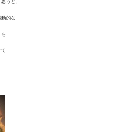
と思うと、
感動的な
まを
せて