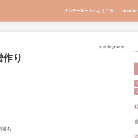
サンデールームへようこそ
micolu
sundayroom
噌作り
1
時間も
2