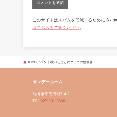
このサイトはスパムを低減するために Akis
はこちらをご覧ください
。
HOME
イベント
食べることについての勉強会
サンデールーム
前橋市千代田町5-4-2
TEL
027-231-5600