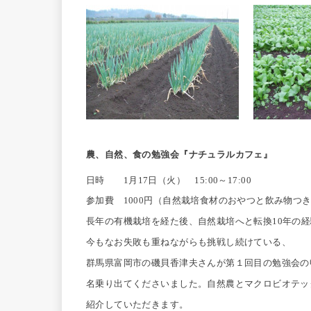
農、自然、食の勉強会『ナチュラルカフェ』
日時
月
日（火）
～
1
17
15:00
17:00
参加費
円（自然栽培食材のおやつと飲み物つ
1000
長年の有機栽培を経た後、
自然栽培へと転換
年の経
10
今もなお失敗も重ねながらも挑戦し続けている、
群馬県富岡市の磯貝香津夫さんが第１回目の勉強会の
名乗り出てくださいました。自然農とマクロビオテッ
紹介していただきます。