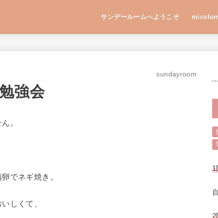
サンデールームへようこそ
micolu
sundayroom
勉強会
せん。
、
1
精卵でネギ焼き。
おいしくて、
2