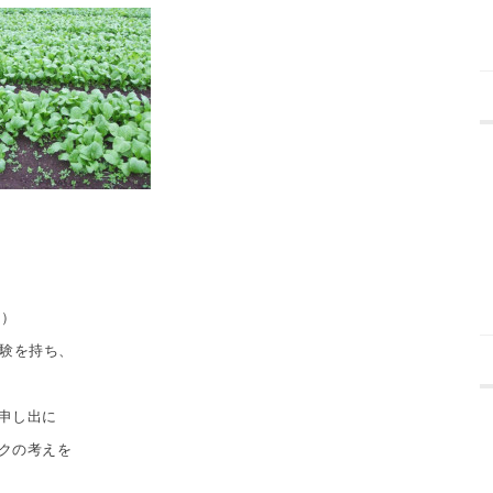
き）
験を持ち、
申し出に
クの考えを