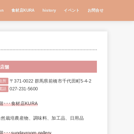
mn
食材店KURA
history
イベント
お問合せ
店舗
〒371-0022 群馬県前橋市千代田町5-4-2
住所
027-231-5600
電話
階･･･食材店KURA
自然栽培農産物、調味料、加工品、日用品
階･･･sundayroom gallery