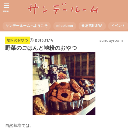
MENU
サンデールームへようこそ
micolumn
食材店KURA
イベント
2013.11.14
sundayroom
地粉のおやつ
野菜のごはんと地粉のおやつ
自然栽培では、