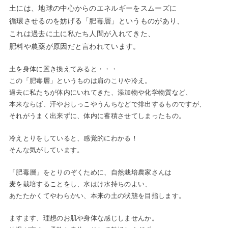
土には、地球の中心からのエネルギーをスムーズに
循環させるのを妨げる「肥毒層」というものがあり、
これは過去に土に私たち人間が入れてきた、
肥料や農薬が原因だと言われています。
土を身体に置き換えてみると・・・
この「肥毒層」というものは肩のこりや冷え。
過去に私たちが体内にいれてきた、添加物や化学物質など、
本来ならば、汗やおしっこやうんちなどで排出するものですが、
それがうまく出来ずに、体内に蓄積させてしまったもの。
冷えとりをしていると、感覚的にわかる！
そんな気がしています。
「肥毒層」をとりのぞくために、自然栽培農家さんは
麦を栽培することをし、水はけ水持ちのよい、
あたたかくてやわらかい、本来の土の状態を目指します。
ますます、理想のお肌や身体な感じしませんか。