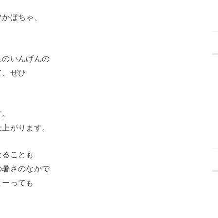
ツかぼちゃ、
。
このいんげんの
て、ぜひ
す。
仕上がります。
なることも
の暑さのなかで
とーっても