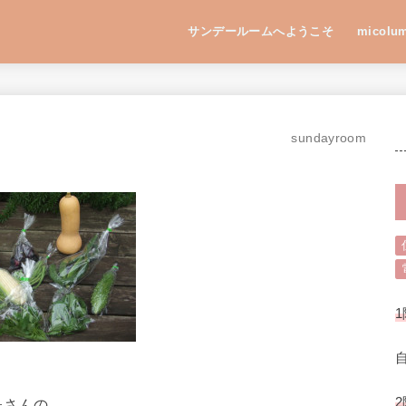
サンデールームへようこそ
micolu
sundayroom
1
。
2
島さんの