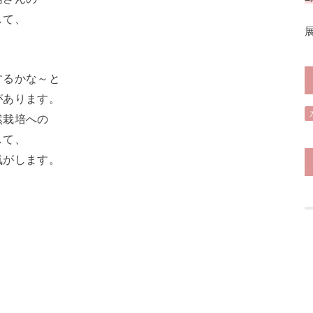
して、
するかな～と
があります。
然栽培への
して、
気がします。