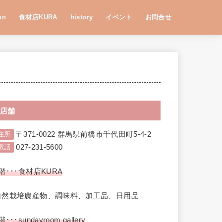
mn
食材店KURA
history
イベント
お問合せ
店舗
〒371-0022 群馬県前橋市千代田町5-4-2
住所
027-231-5600
電話
階･･･食材店KURA
自然栽培農産物、調味料、加工品、日用品
階･･･sundayroom gallery