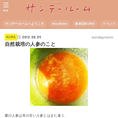
MENU
サンデールームへようこそ
micolumn
食材店KURA
イベント
2012.08.09
sundayroom
KURA
自然栽培の人参のこと
夏の人参は冬の甘い人参とはまた違う、