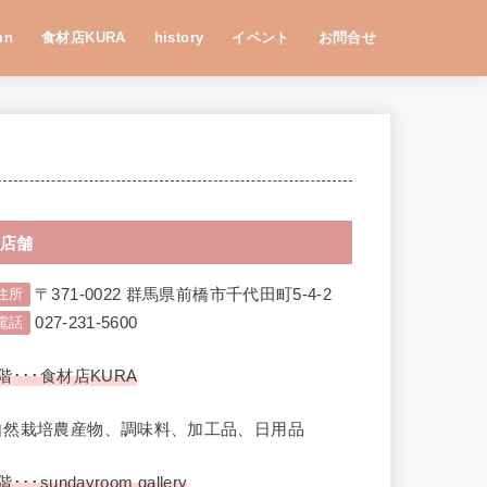
mn
食材店KURA
history
イベント
お問合せ
店舗
〒371-0022 群馬県前橋市千代田町5-4-2
住所
027-231-5600
電話
階･･･食材店KURA
自然栽培農産物、調味料、加工品、日用品
階･･･sundayroom gallery