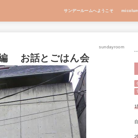
サンデールームへようこそ
micolu
sundayroom
編 お話とごはん会
1
2