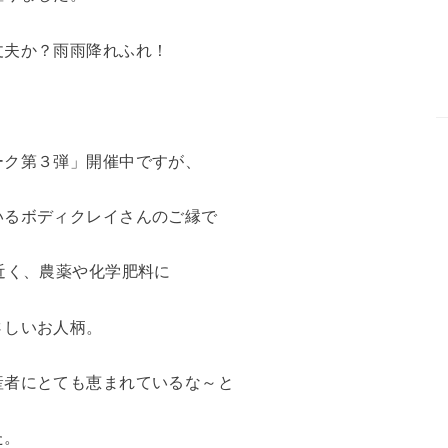
丈夫か？雨雨降れふれ！
ーク第３弾」開催中ですが、
いるボディクレイさんのご縁で
近く、農薬や化学肥料に
さしいお人柄。
産者にとても恵まれているな～と
た。