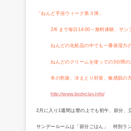
「ねんど手浴ウィーク第３弾」
2/6 まで毎日14:00～無料体験、サ
ねんどの化粧品の中でも一番保湿力
ねんどのクリームを使っての3分間の
冬の乾燥、冷えとり対策、敏感肌の方
http://www.bodyclay.info/
2月に入り1週間は暦の上でも初午、節分、
サンデールームは「節分ごはん」 特別ラ