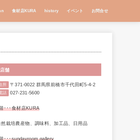
mn
食材店KURA
history
イベント
お問合せ
店舗
〒371-0022 群馬県前橋市千代田町5-4-2
住所
027-231-5600
電話
階･･･食材店KURA
自然栽培農産物、調味料、加工品、日用品
階･･･sundayroom gallery