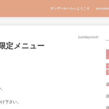
サンデールームへようこそ
micolu
sundayroom
限定メニュー
1
か。
つけ下さい。
2