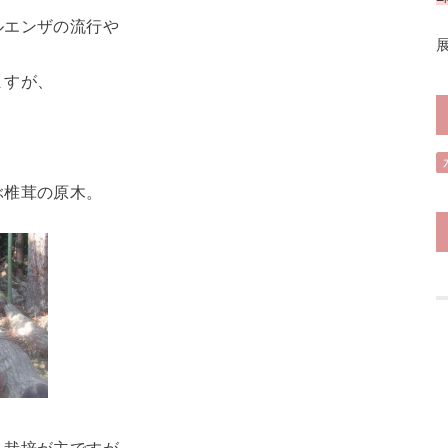
ルエンザの流行や
ますが、
ぶ椎茸の原木。
ス栽培が主ですが、