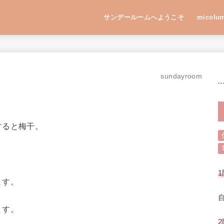
サンデールームへようこそ
micolu
sundayroom
すると梅干。
1
ます。
ます。
2