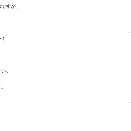
のですが、
。
い！
さい。
す。