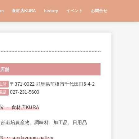
mn
食材店KURA
history
イベント
お問合せ
店舗
〒371-0022 群馬県前橋市千代田町5-4-2
住所
027-231-5600
電話
階･･･食材店KURA
自然栽培農産物、調味料、加工品、日用品
階･･･sundayroom gallery