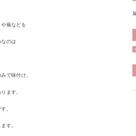
りや蕪などを
めなのは
のみで味付け。
わります。
です。
します。