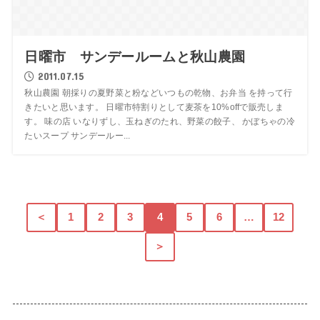
日曜市 サンデールームと秋山農園
2011.07.15
秋山農園 朝採りの夏野菜と粉などいつもの乾物、お弁当 を持って行
きたいと思います。 日曜市特割りとして麦茶を10%offで販売しま
す。 味の店 いなりずし、玉ねぎのたれ、野菜の餃子、 かぼちゃの冷
たいスープ サンデールー...
＜
1
2
3
4
5
6
…
12
＞