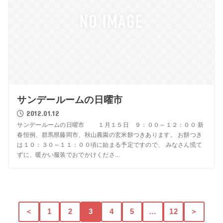
サンデールームの日曜市
2012.01.12
サンデールームの日曜市 １月１５日 ９：００～１２：００ 新
春恒例、群馬県藤岡市、秋山農園の玄米餅つきあります。 お餅つき
は１０：３０～１１：００頃に始まる予定ですので、 みなさん慌て
ずに、暖かい服装でおでかけくださ...
＜
1
2
3
4
5
…
12
＞