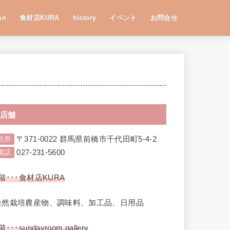
mn
食材店KURA
history
イベント
お問合せ
店舗
〒371-0022 群馬県前橋市千代田町5-4-2
住所
027-231-5600
電話
階･･･食材店KURA
自然栽培農産物、調味料、加工品、日用品
階･･･sundayroom gallery