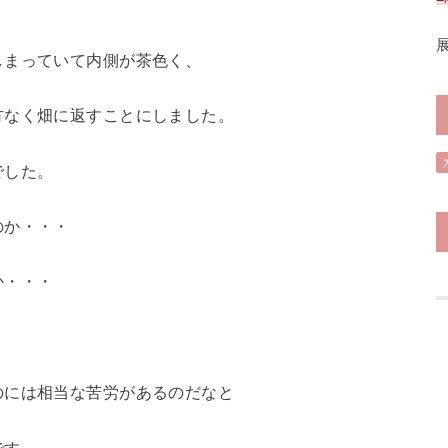
しまっていて内側が茶色く、
方なく畑に返すことにしました。
でした。
のか・・・
か・・・
のには相当な苦労があるのだなと
です。