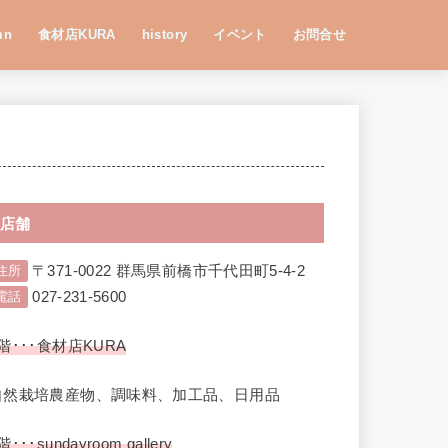
mn
食材店KURA
history
イベント
お問合せ
店舗
〒371-0022 群馬県前橋市千代田町5-4-2
住所
027-231-5600
電話
階･･･食材店KURA
自然栽培農産物、調味料、加工品、日用品
階･･･sundayroom gallery