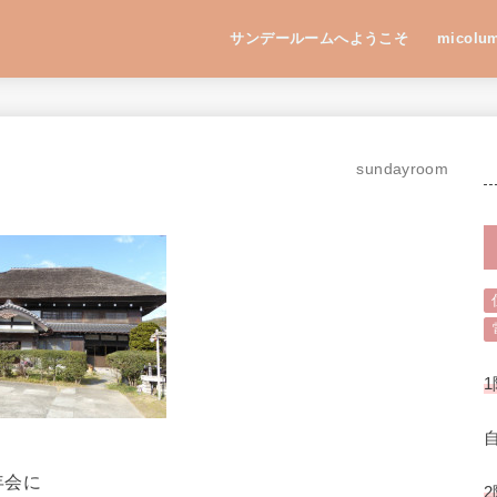
サンデールームへようこそ
micolu
sundayroom
1
年会に
2