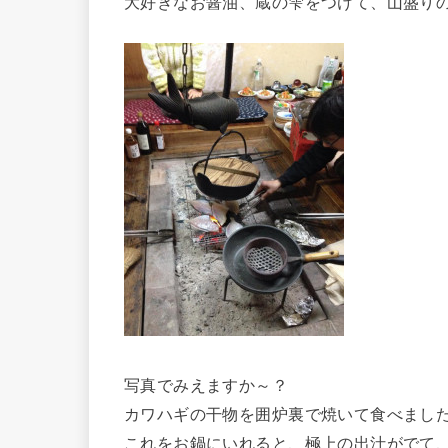
大好きなお醤油、蔵の雫をつけて、山盛り
写真でみえますか～？
カワハギの干物を囲炉裏で焼いて食べまし
これをお鍋にいれると、極上の出汁がでて