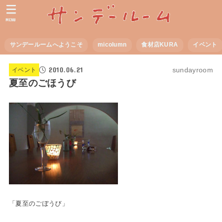
MENU
サンデールームへようこそ
micolumn
食材店KURA
イベント
2010.06.21
sundayroom
イベント
夏至のごほうび
「夏至のごぼうび」