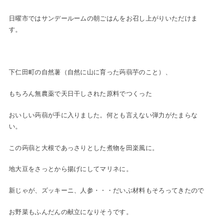
日曜市ではサンデールームの朝ごはんをお召し上がりいただけま
す。
下仁田町の自然薯（自然に山に育った蒟蒻芋のこと）、
もちろん無農薬で天日干しされた原料でつくった
おいしい蒟蒻が手に入りました。何とも言えない弾力がたまらな
い。
この蒟蒻と大根であっさりとした煮物を田楽風に。
地大豆をさっとから揚げにしてマリネに。
新じゃが、ズッキーニ、人参・・・だいぶ材料もそろってきたので
お野菜もふんだんの献立になりそうです。