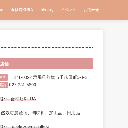
mn
食材店KURA
history
イベント
お問合せ
店舗
〒371-0022 群馬県前橋市千代田町5-4-2
住所
027-231-5600
電話
階･･･食材店KURA
自然栽培農産物、調味料、加工品、日用品
階･･･sundayroom gallery