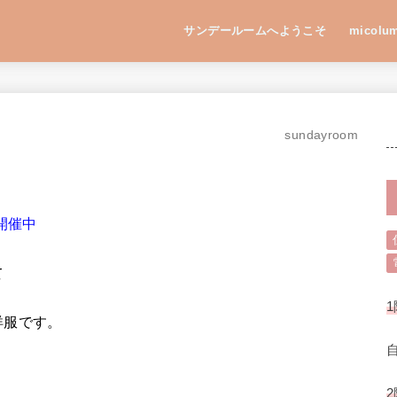
サンデールームへようこそ
micolu
sundayroom
開催中
て
1
洋服です。
2