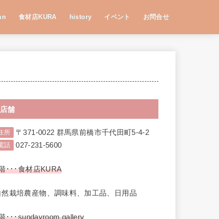
mn
食材店KURA
history
イベント
お問合せ
店舗
〒371-0022 群馬県前橋市千代田町5-4-2
住所
027-231-5600
電話
階･･･食材店KURA
自然栽培農産物、調味料、加工品、日用品
階･･･sundayroom gallery