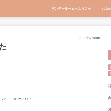
サンデールームへようこそ
micolu
sundayroom
た
1
ゲンビリアが咲いていました。
2