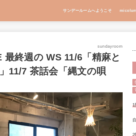
サンデールームへようこそ
micolu
sundayroom
E 最終週の WS 11/6「精麻と
11/7 茶話会「縄文の唄
1
2