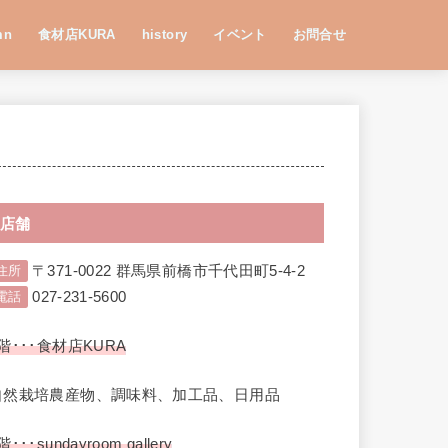
mn
食材店KURA
history
イベント
お問合せ
店舗
〒371-0022 群馬県前橋市千代田町5-4-2
住所
027-231-5600
電話
階･･･食材店KURA
自然栽培農産物、調味料、加工品、日用品
階･･･sundayroom gallery