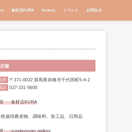
mn
食材店KURA
history
イベント
お問合せ
店舗
〒371-0022 群馬県前橋市千代田町5-4-2
住所
027-231-5600
電話
階･･･食材店KURA
自然栽培農産物、調味料、加工品、日用品
階･･･sundayroom gallery