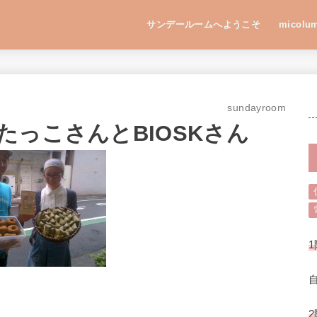
サンデールームへようこそ
micolu
sundayroom
っこさんとBIOSKさん
1
2