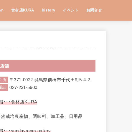
mn
食材店KURA
history
イベント
お問合せ
店舗
〒371-0022 群馬県前橋市千代田町5-4-2
住所
027-231-5600
電話
階･･･食材店KURA
自然栽培農産物、調味料、加工品、日用品
階･･･sundayroom gallery