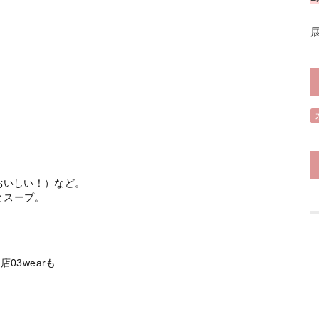
おいしい！）など。
とスープ。
03wearも